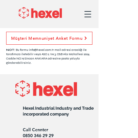
Müşteri Memnuniyet Anket Formu
NOT:
Bu formu
info@hexel.com.tr
mail adresi aracılığı ile
tarafımıza iletebilir veya ASO 2. Ve 3. OSB Alcı Mahallesi 2024.
Cadde NO:19 Sincan ANKARA adresine posta yoluyla
gönderebilirsiniz.
Hexel Industrial Industry and Trade
incorporated company
Call Cennter
0850 346 29 29